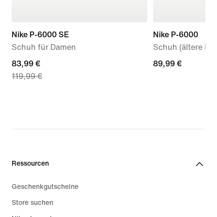
Nike P-6000 SE
Nike P-6000
Schuh für Damen
Schuh (ältere Kin
current
83,99 €
89,99 €
89,99 €
119,99 €
price
83,99 €,
original
price
119,99 €
Ressourcen
Geschenkgutscheine
Store suchen