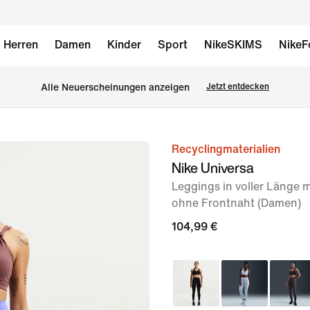
Herren
Damen
Kinder
Sport
NikeSKIMS
NikeF
Alle Neuerscheinungen anzeigen
Jetzt entdecken
Recyclingmaterialien
Bild 1
Nike Universa
von
Leggings in voller Länge
9
ohne Frontnaht (Damen)
104,99 €