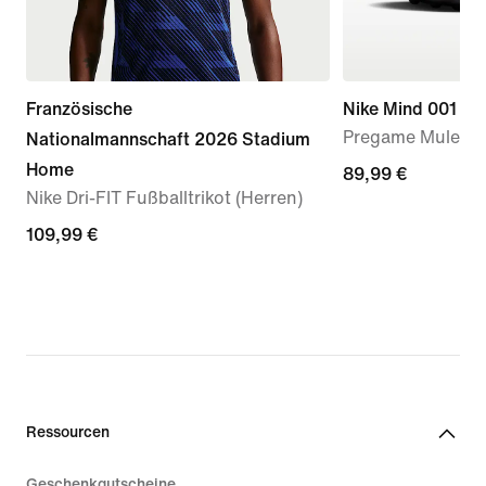
Französische
Nike Mind 001
Pregame Mules (
Nationalmannschaft 2026 Stadium
Home
89,99 €
89,99 €
Nike Dri-FIT Fußballtrikot (Herren)
109,99 €
109,99 €
Ressourcen
Geschenkgutscheine