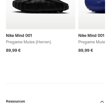
Nike Mind 001
Nike Mind 001
Pregame Mules (Herren)
Pregame Mule (D
89,99 €
89,99 €
89,99 €
89,99 €
Ressourcen