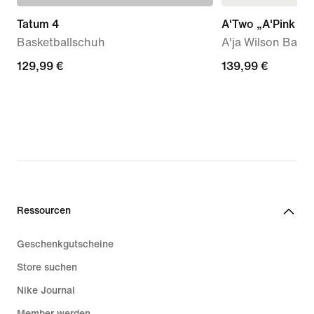
Tatum 4
A'Two „A'Pink Sh
Basketballschuh
A'ja Wilson Bask
129,99 €
129,99 €
139,99 €
139,99 €
Ressourcen
Geschenkgutscheine
Store suchen
Nike Journal
Member werden