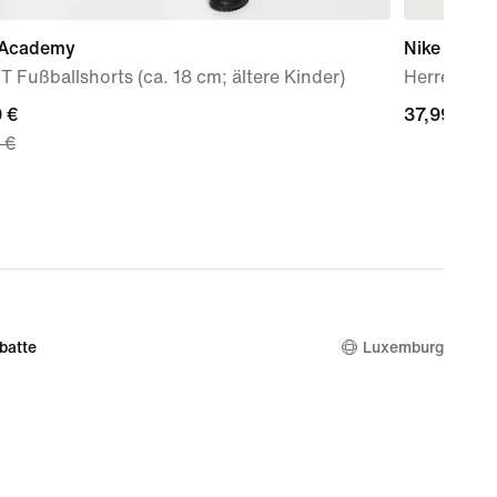
 Academy
Nike
IT Fußballshorts (ca. 18 cm; ältere Kinder)
Herren-Tra
nt
 €
37,99 €
37,99 €
 €
 €,
nal
 €
batte
Luxemburg