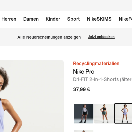
Herren
Damen
Kinder
Sport
NikeSKIMS
NikeF
Alle Neuerscheinungen anzeigen
Jetzt entdecken
Recyclingmaterialien
Bild 1
Nike Pro
von
Dri-FIT 2-in-1-Shorts (ält
5
37,99 €