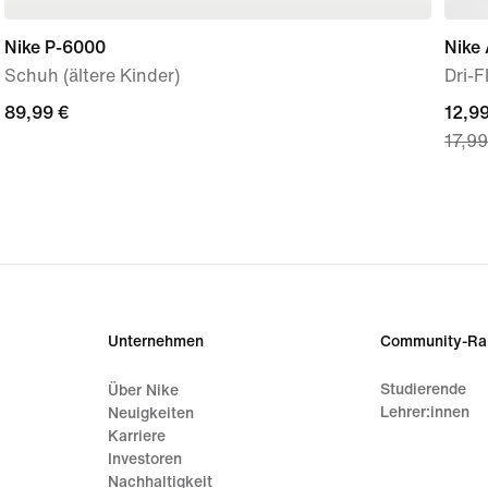
Nike P-6000
Nike
Schuh (ältere Kinder)
Dri-F
89,99 €
89,99 €
curre
12,99
17,99
price
12,99
origi
price
17,99
Unternehmen
Community-Ra
Studierende
Über Nike
Lehrer:innen
Neuigkeiten
Karriere
Investoren
Nachhaltigkeit