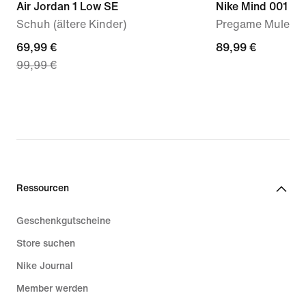
Air Jordan 1 Low SE
Nike Mind 001
Schuh (ältere Kinder)
Pregame Mules (
current
69,99 €
89,99 €
89,99 €
99,99 €
price
69,99 €,
original
price
99,99 €
Ressourcen
Geschenkgutscheine
Store suchen
Nike Journal
Member werden