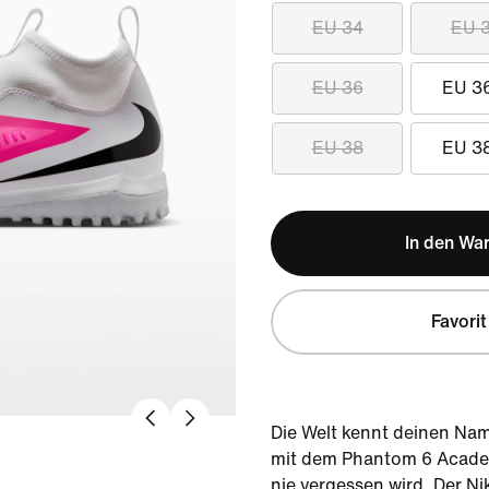
EU 34
EU 
EU 36
EU 3
EU 38
EU 3
In den Wa
Favorit
Die Welt kennt deinen Nam
mit dem Phantom 6 Academ
nie vergessen wird. Der N