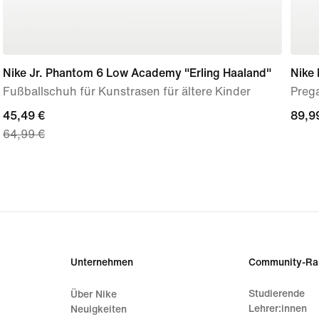
Nike Jr. Phantom 6 Low Academy "Erling Haaland"
Nike
Fußballschuh für Kunstrasen für ältere Kinder
Preg
current
45,49 €
89,9
89,9
64,99 €
price
45,49 €,
original
price
64,99 €
Unternehmen
Community-Ra
Studierende
Über Nike
Lehrer:innen
Neuigkeiten