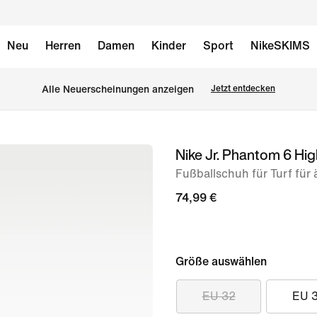
Neu
Herren
Damen
Kinder
Sport
NikeSKIMS
Alle Neuerscheinungen anzeigen
Jetzt entdecken
Nike Jr. Phantom 6 H
Bild 1
von
Fußballschuh für Turf für 
8
74,99 €
Größe auswählen
EU 32
EU 