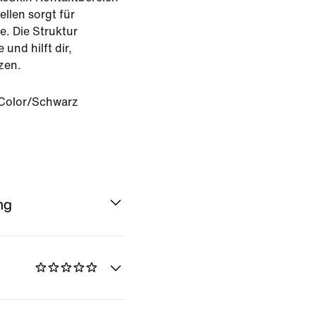
llen sorgt für
e. Die Struktur
 und hilft dir,
zen.
-Color/Schwarz
ng