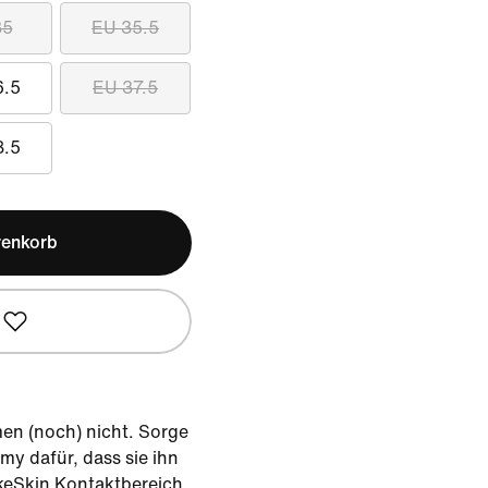
35
EU 35.5
6.5
EU 37.5
8.5
renkorb
en (noch) nicht. Sorge
y dafür, dass sie ihn
ikeSkin Kontaktbereich