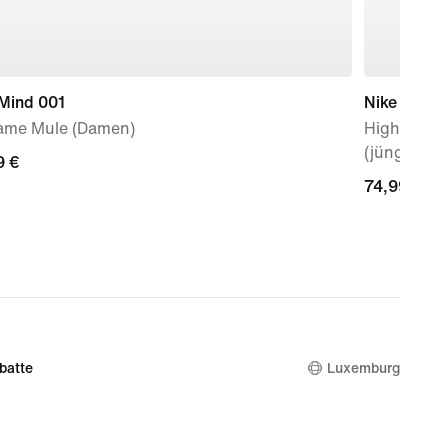
 Mind 001
Nike Jr. M
ame Mule (Damen)
High Top F
(jüngere K
9 €
9 €
74,99 €
74,99 €
batte
Luxemburg