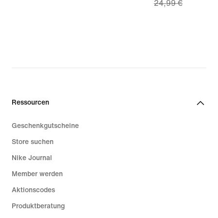
24,99 €
price
17,49 €,
original
price
24,99 €
Ressourcen
Geschenkgutscheine
Store suchen
Nike Journal
Member werden
Aktionscodes
Produktberatung