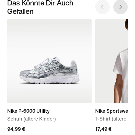
Das Könnte Dir Auch
Gefallen
Nike P-6000 Utility
Nike Sportswear
Schuh (ältere Kinder)
T-Shirt (ältere Ki
94,99 €
94,99 €
current
17,49 €