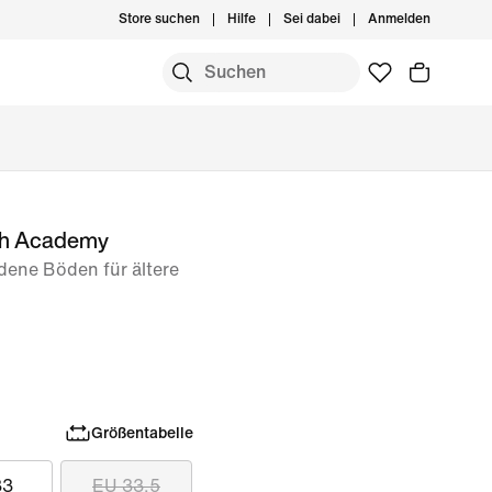
Store suchen
Hilfe
Sei dabei
Anmelden
igh Academy
dene Böden für ältere
Größentabelle
33
EU 33.5