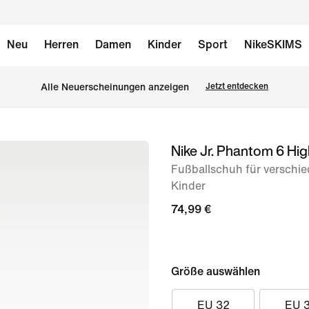
Neu
Herren
Damen
Kinder
Sport
NikeSKIMS
Alle Neuerscheinungen anzeigen
Jetzt entdecken
Nike Jr. Phantom 6 H
Bild 1
von
Fußballschuh für verschie
Kinder
9
74,99 €
Größe auswählen
EU 32
EU 