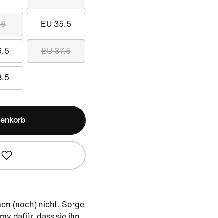
35
EU 35.5
6.5
EU 37.5
8.5
renkorb
en (noch) nicht. Sorge
y dafür, dass sie ihn