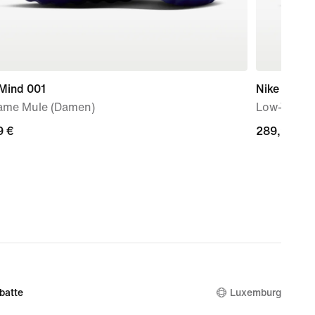
 Mind 001
Nike Mercur
ame Mule (Damen)
Low-Top-Fu
9 €
9 €
289,99 €
289,99 €
batte
Luxemburg