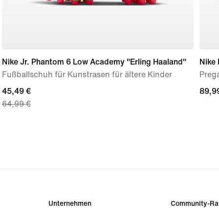
Nike Jr. Phantom 6 Low Academy "Erling Haaland"
Nike
Fußballschuh für Kunstrasen für ältere Kinder
Preg
current
45,49 €
89,9
89,9
64,99 €
price
45,49 €,
original
price
64,99 €
Unternehmen
Community-Ra