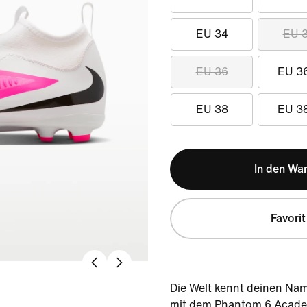
EU 34
EU 
EU 36
EU 3
EU 38
EU 3
In den Wa
Favorit
Die Welt kennt deinen Nam
mit dem Phantom 6 Academ