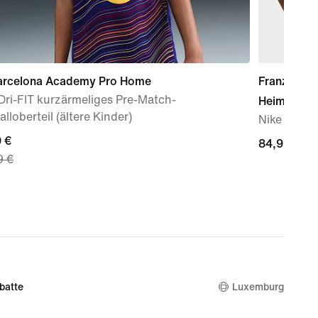
arcelona Academy Pro Home
Französisc
Dri-FIT kurzärmeliges Pre-Match-
Heimtrikot
lloberteil (ältere Kinder)
Nike Dri-FI
nt
 €
84,99 €
84,99 €
9 €
 €,
nal
9 €
batte
Luxemburg