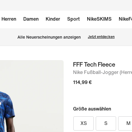
Herren
Damen
Kinder
Sport
NikeSKIMS
NikeF
Alle Neuerscheinungen anzeigen
Jetzt entdecken
FFF Tech Fleece
Bild 1
von
Nike Fußball-Jogger (Herr
6
114,99 €
Größe auswählen
XS
S
M