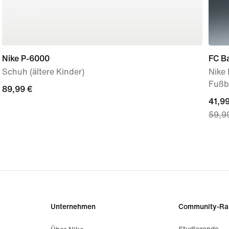
Nike P-6000
FC B
Schuh (ältere Kinder)
Nike 
Fußba
89,99 €
89,99 €
curre
41,99
59,9
price
41,99
origi
price
59,9
Unternehmen
Community-Ra