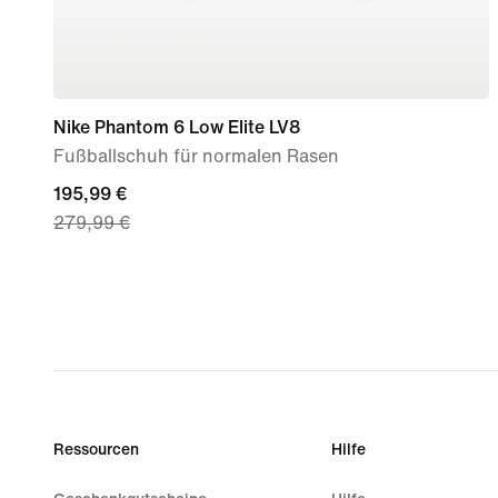
Nike Phantom 6 Low Elite LV8
Fußballschuh für normalen Rasen
current
195,99 €
279,99 €
price
195,99 €,
original
price
279,99 €
Ressourcen
Hilfe