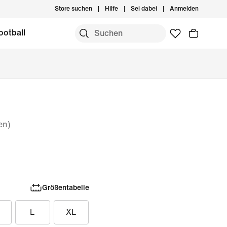
Store suchen
Hilfe
Sei dabei
Anmelden
ootball
en)
Größentabelle
L
XL