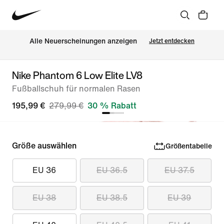
Alle Neuerscheinungen anzeigen
Jetzt entdecken
Nike Phantom 6 Low Elite LV8
Fußballschuh für normalen Rasen
195,99 €
279,99 €
30 % Rabatt
Größe auswählen
Größentabelle
EU 36
EU 36.5
EU 37.5
EU 38
EU 38.5
EU 39