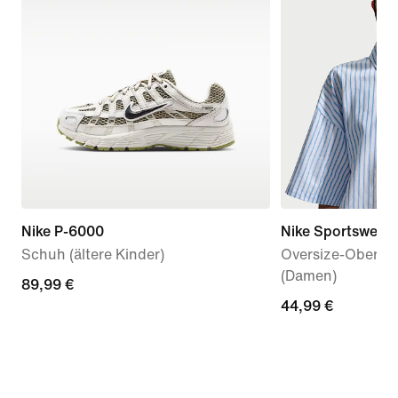
Nike P-6000
Nike Sportswear C
Schuh (ältere Kinder)
Oversize-Oberteil
(Damen)
89,99 €
89,99 €
44,99 €
44,99 €