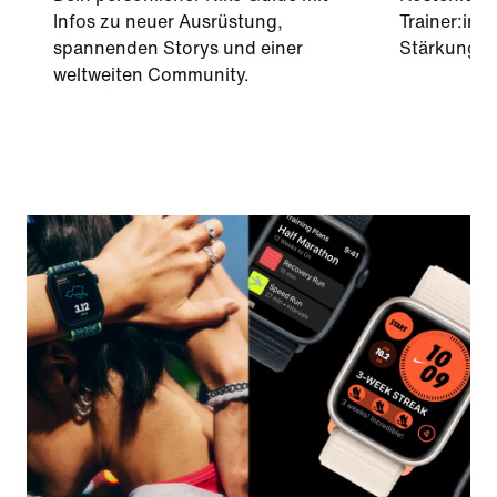
Infos zu neuer Ausrüstung,
Trainer:inn
spannenden Storys und einer
Stärkung v
weltweiten Community.