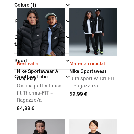
Colore
(1)
Kids per età
Gamma di
taglie/misure
Sport
Best seller
Materiali riciclati
Nike Sportswear All
Nike Sportswear
Caratteristiche
Day Play
Tuta sportiva Dri-FIT
Giacca puffer loose
– Ragazzo/a
fit Therma-FIT –
59,99 €
Ragazzo/a
84,99 €