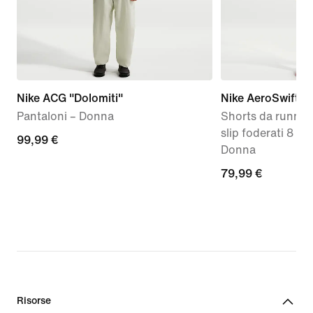
Nike ACG "Dolomiti"
Nike AeroSwift
Pantaloni – Donna
Shorts da runnin
slip foderati 8 c
99,99
99,99 €
Donna
€
79,99
79,99 €
€
Risorse