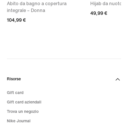
Abito da bagno a copertura
Hijab da nuoto –
integrale – Donna
49,99
49,99 €
104,99
104,99 €
€
€
Risorse
Gift card
Gift card aziendali
Trova un negozio
Nike Journal