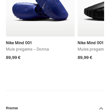
Nike Mind 001
Nike Mind 001
Mule pregame – Donna
Mules pregame 
89,99
89,99 €
89,99
89,99 €
€
€
Risorse