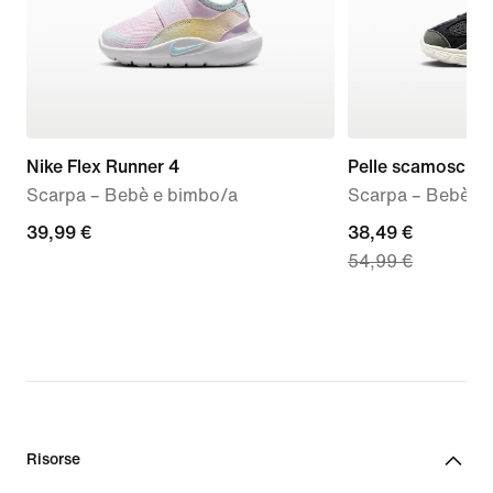
Nike Flex Runner 4
Pelle scamosciat
Scarpa – Bebè e bimbo/a
Scarpa – Bebè e
39,99
39,99 €
current
38,49 €
54,99 €
€
price
38,49
€,
original
price
54,99
€
Risorse