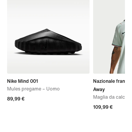
Nike Mind 001
Nazionale france
Mules pregame – Uomo
Away
Maglia da calcio 
89,99
89,99 €
€
109,99
109,99 €
€