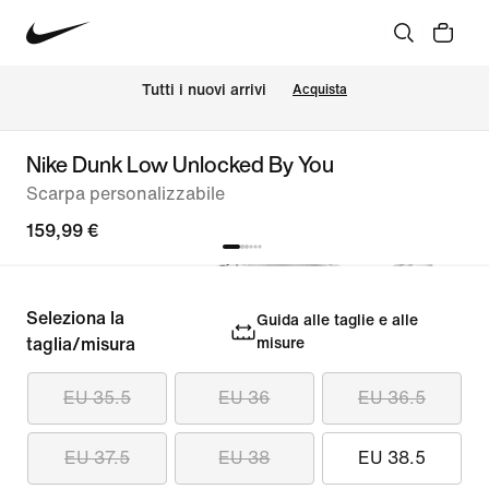
Tutti i nuovi arrivi
Acquista
Nike Dunk Low Unlocked By You
Scarpa personalizzabile
159,99 €
Seleziona la
Guida alle taglie e alle
taglia/misura
misure
EU 35.5
EU 36
EU 36.5
EU 37.5
EU 38
EU 38.5