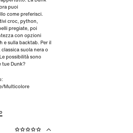
ora puoi
llo come preferisci.
ivi croc, python,
pelli pregiate, poi
ntezza con opzioni
 e sulla backtab. Per il
a classica suola nera o
e possibilità sono
le tue Dunk?
o:
e/Multicolore
to