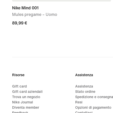
Nike Mind 001
Mules pregame – Uomo
89,99
89,99 €
€
Risorse
Assistenza
Gift card
Assistenza
Gift card aziendali
Stato ordine
Trova un negozio
Spedizione e consegn
Nike Journal
Resi
Diventa member
Opzioni di pagamento
Feedback
Contattaci