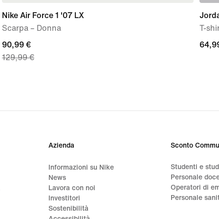
Nike Air Force 1 '07 LX
Jorda
Scarpa – Donna
T-shi
current
90,99 €
64,9
64,9
129,99 €
price
€
90,99
€,
original
price
129,99
€
Azienda
Sconto Commu
Studenti e stu
Informazioni su Nike
Personale doc
News
Operatori di e
a
Lavora con noi
Personale sani
Investitori
Sostenibilità
Accessibilità