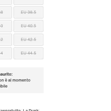
38
EU 38.5
40
EU 40.5
42
EU 42.5
44
EU 44.5
saurito:
on è al momento
bile
e dappertutto. La Dunk