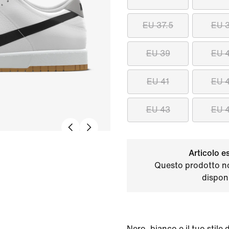
EU 37.5
EU 
EU 39
EU 
EU 41
EU 
EU 43
EU 
Articolo e
Questo prodotto n
disponi
Nero, bianco e il tuo stil