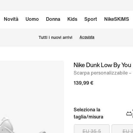
Novità
Uomo
Donna
Kids
Sport
NikeSKIMS
Tutti i nuovi arrivi
Acquista
Nike Dunk Low By You
immagine
1
Scarpa personalizzabile 
di
139,99 €
9
Seleziona la
taglia/misura
EU 35.5
EU 