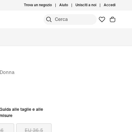
Trova un negozio
Aiuto
Unisciti a noi
Accedi
– Donna
Guida alle taglie e alle
misure
36
EU 36.5