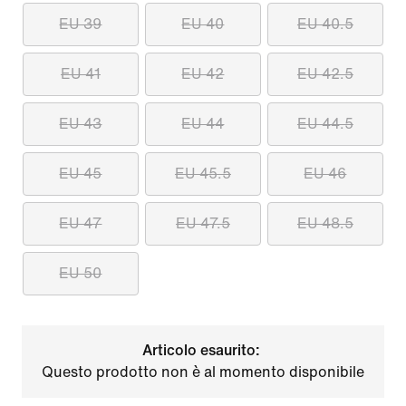
EU 39
EU 40
EU 40.5
EU 41
EU 42
EU 42.5
EU 43
EU 44
EU 44.5
EU 45
EU 45.5
EU 46
EU 47
EU 47.5
EU 48.5
EU 50
Articolo esaurito:
Questo prodotto non è al momento disponibile