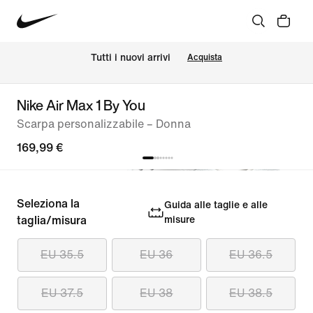
Tutti i nuovi arrivi
Acquista
Nike Air Max 1 By You
Scarpa personalizzabile – Donna
169,99 €
Seleziona la
Guida alle taglie e alle
taglia/misura
misure
EU 35.5
EU 36
EU 36.5
EU 37.5
EU 38
EU 38.5