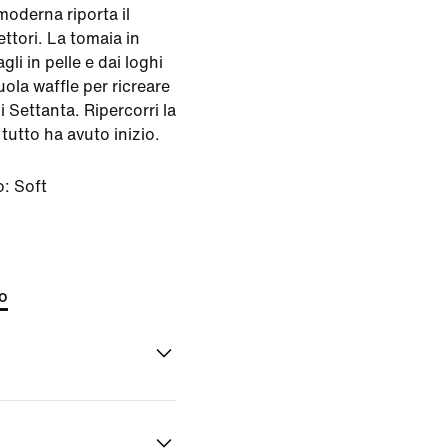
oderna riporta il
lettori. La tomaia in
li in pelle e dai loghi
ola waffle per ricreare
i Settanta. Ripercorri la
 tutto ha avuto inizio.
o:
Soft
l
to