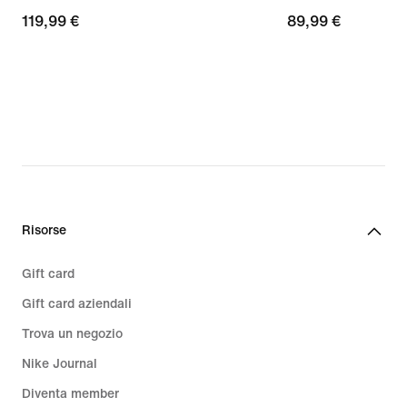
119,99
119,99 €
89,99
89,99 €
€
€
Risorse
Gift card
Gift card aziendali
Trova un negozio
Nike Journal
Diventa member