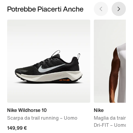
Potrebbe Piacerti Anche
Nike Wildhorse 10
Nike
Scarpa da trail running – Uomo
Maglia da traini
Dri-FIT – Uomo
149,99
149,99 €