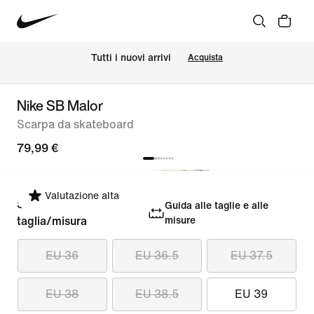
Tutti i nuovi arrivi
Acquista
Nike SB Malor
Scarpa da skateboard
79,99 €
Valutazione alta
Seleziona la
Guida alle taglie e alle
taglia/misura
misure
EU 36
EU 36.5
EU 37.5
EU 38
EU 38.5
EU 39