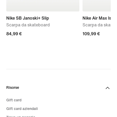
Nike SB Janoski+ Slip
Nike Air Max Isho
Scarpa da skateboard
Scarpa da skate
84,99
84,99 €
109,99
109,99 €
€
€
Risorse
Gift card
Gift card aziendali