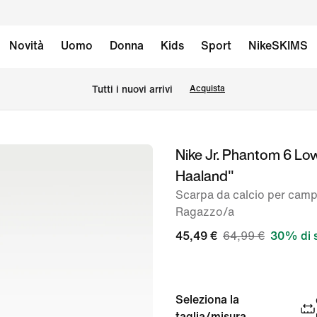
Novità
Uomo
Donna
Kids
Sport
NikeSKIMS
Tutti i nuovi arrivi
Acquista
Nike Jr. Phantom 6 Lo
immagine
Haaland"
1
di
Scarpa da calcio per cam
Ragazzo/a
8
45,49 €
64,99 €
30% di 
Seleziona la
taglia/misura