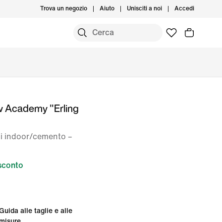
Trova un negozio
Aiuto
Unisciti a noi
Accedi
w Academy "Erling
pi indoor/cemento –
sconto
Guida alle taglie e alle
misure