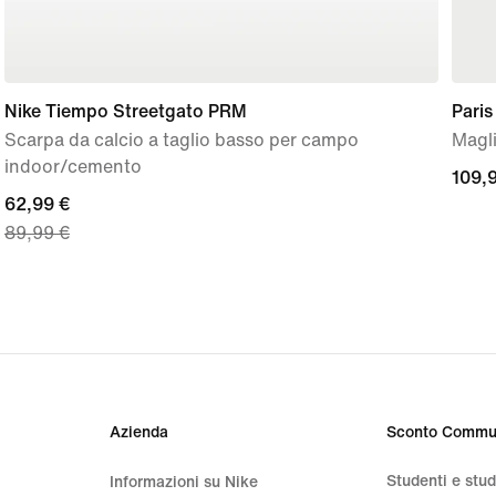
Nike Tiempo Streetgato PRM
Pari
Scarpa da calcio a taglio basso per campo
Magli
indoor/cemento
109,
109,
current
62,99 €
€
89,99 €
price
62,99
€,
original
price
89,99
€
Azienda
Sconto Commu
Studenti e stu
Informazioni su Nike