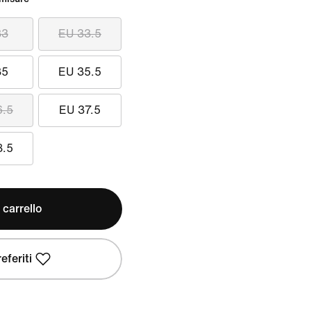
33
EU 33.5
35
EU 35.5
6.5
EU 37.5
8.5
 carrello
eferiti