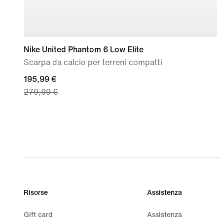
Nike United Phantom 6 Low Elite
Scarpa da calcio per terreni compatti
current
195,99 €
279,99 €
price
195,99
€,
original
price
279,99
€
Risorse
Assistenza
Gift card
Assistenza