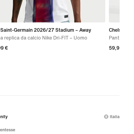
s Saint-Germain 2026/27 Stadium – Away
Chelsea FC
a replica da calcio Nike Dri-FIT – Uomo
Pantaloni 
99
99 €
59,99
59,99 €
€
nity
Italia
dentesse