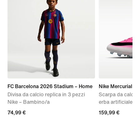
FC Barcelona 2026 Stadium – Home
Nike Mercurial Va
Divisa da calcio replica in 3 pezzi
Scarpa da calcio 
Nike – Bambino/a
erba artificiale
74,99
74,99 €
159,99
159,99 €
€
€