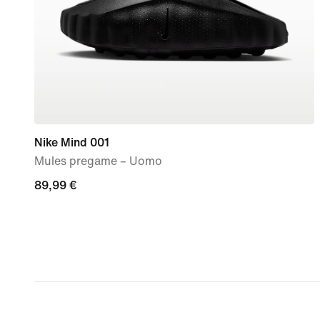
Nike Mind 001
Mules pregame – Uomo
89,99
89,99 €
€