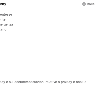
nity
Italia
dentesse
ente
mergenza
tario
vacy e sui cookie
Impostazioni relative a privacy e cookie