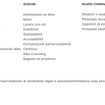
€
€
Azienda
Sconto Commu
Studenti e stu
Informazioni su Nike
Personale doc
News
Operatori di e
a
Lavora con noi
Personale sani
Investitori
Sostenibilità
Accessibilità
Dichiarazione sull'accessibilità
ozionali Nike
Obiettivo
Nike Coaching
Segnala un problema
'uso
Condizioni di vendita
Info legali e societarie
Informativa sulla pri