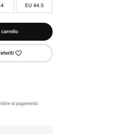
44
EU 44.5
 carrello
eferiti
onibile al pagamento