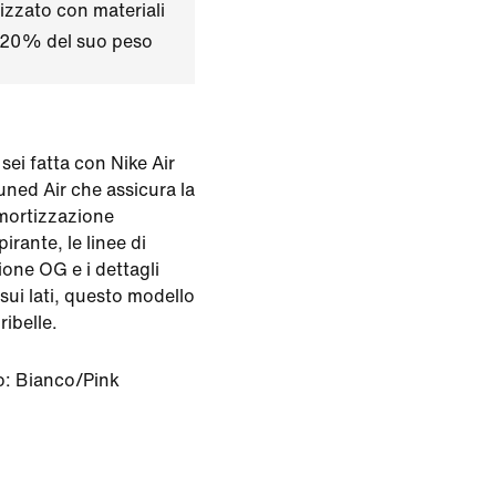
izzato con materiali
il 20% del suo peso
 sei fatta con Nike Air
ned Air che assicura la
mortizzazione
irante, le linee di
ione OG e i dettagli
 sui lati, questo modello
ribelle.
o:
Bianco/Pink