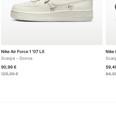
Nike Air Force 1 '07 LX
Nike 
Scarpa – Donna
Scar
current
90,99 €
curre
59,4
129,99 €
84,9
price
price
90,99
59,4
€,
€,
original
origi
price
price
129,99
84,9