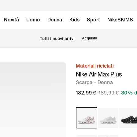
Novità
Uomo
Donna
Kids
Sport
NikeSKIMS
Tutti i nuovi arrivi
Acquista
Materiali riciclati
immagine
Nike Air Max Plus
1
Scarpa – Donna
di
12
132,99 €
189,99 €
30% d