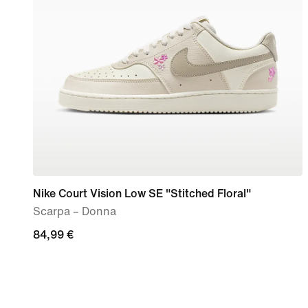
Nike Court Vision Low SE "Stitched Floral"
Scarpa – Donna
84,99
84,99 €
€