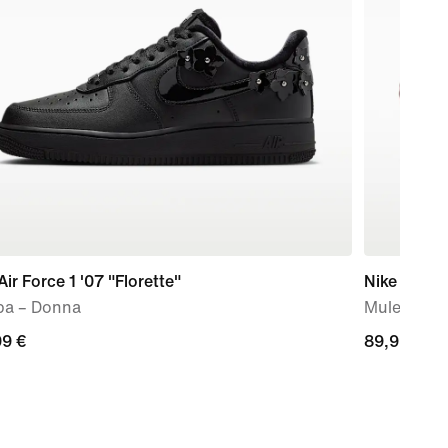
Air Force 1 '07 "Florette"
Nike Mind 
pa – Donna
Mule preg
99
99 €
89,99
89,99 €
€