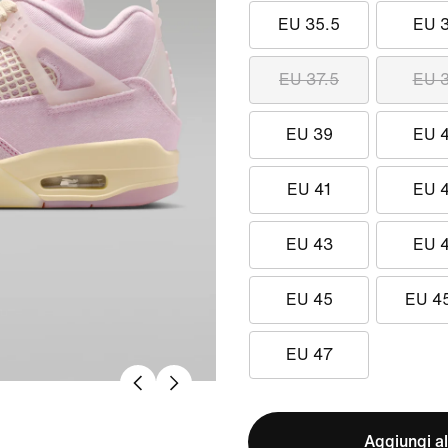
EU 35.5
EU 
EU 37.5
EU 
EU 39
EU 
EU 41
EU 
EU 43
EU 
EU 45
EU 4
EU 47
Aggiungi al