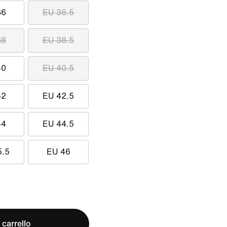
36
EU 36.5
38
EU 38.5
40
EU 40.5
42
EU 42.5
44
EU 44.5
5.5
EU 46
 carrello