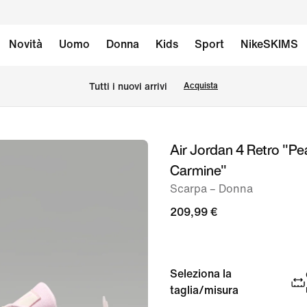
Novità
Uomo
Donna
Kids
Sport
NikeSKIMS
Tutti i nuovi arrivi
Acquista
Air Jordan 4 Retro "Pe
immagine
Carmine"
1
di
Scarpa – Donna
11
209,99 €
Seleziona la
taglia/misura