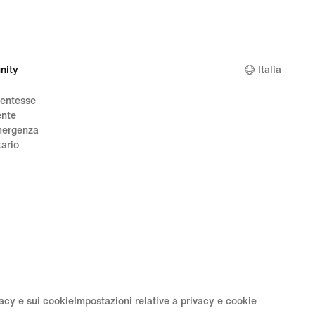
nity
Italia
dentesse
ente
mergenza
tario
vacy e sui cookie
Impostazioni relative a privacy e cookie