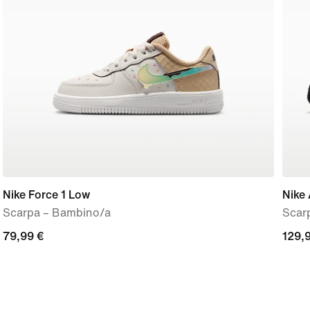
Nike Force 1 Low
Nike 
Scarpa – Bambino/a
Scar
79,99
79,99 €
129,
129,
€
€