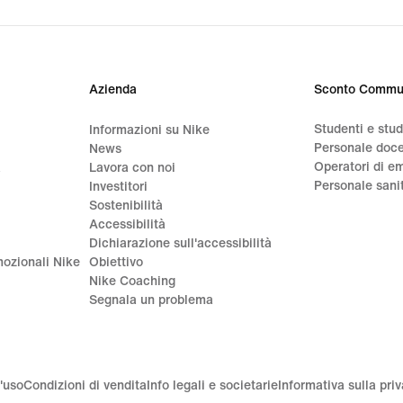
Azienda
Sconto Commu
Studenti e stu
Informazioni su Nike
Personale doc
News
Operatori di e
a
Lavora con noi
Personale sani
Investitori
Sostenibilità
Accessibilità
Dichiarazione sull'accessibilità
ozionali Nike
Obiettivo
Nike Coaching
Segnala un problema
'uso
Condizioni di vendita
Info legali e societarie
Informativa sulla pri