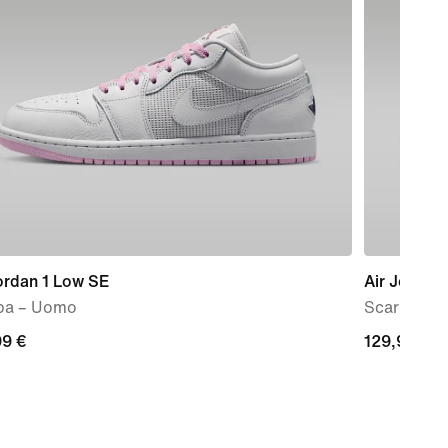
ordan 1 Low SE
Air Jordan
pa – Uomo
Scarpa – 
99
99 €
129,99
129,99 €
€