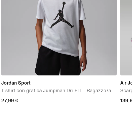
Jordan Sport
Air J
T-shirt con grafica Jumpman Dri-FIT – Ragazzo/a
Scar
27,99
27,99 €
139,
139,
€
€