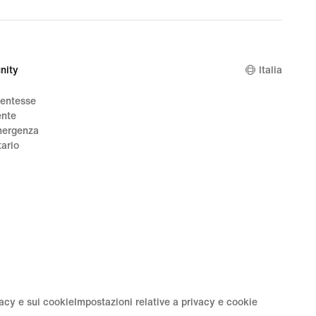
nity
Italia
dentesse
ente
mergenza
tario
vacy e sui cookie
Impostazioni relative a privacy e cookie