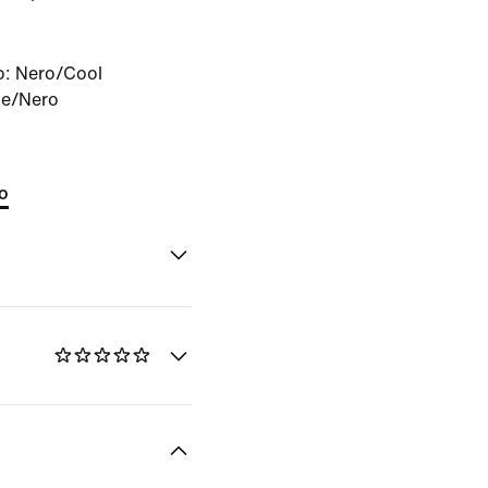
.
o:
Nero/Cool
ue/Nero
to