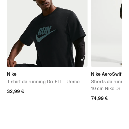
Nike
Nike AeroSwift
T-shirt da running Dri-FIT – Uomo
Shorts da running
10 cm Nike Dri-F
32,99
32,99 €
74,99
74,99 €
€
€