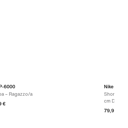
 P-6000
Nike AeroS
pa – Ragazzo/a
Shorts da r
cm Dri-FIT
9
9 €
79,99
79,99 €
€