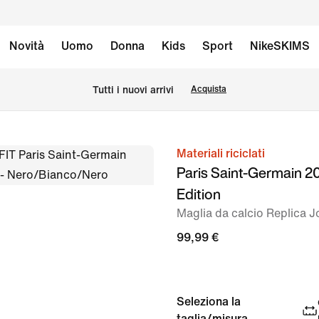
Novità
Uomo
Donna
Kids
Sport
NikeSKIMS
Tutti i nuovi arrivi
Acquista
Materiali riciclati
immagine
Paris Saint-Germain 2
1
Edition
di
Maglia da calcio Replica 
8
99,99 €
Seleziona la
taglia/misura