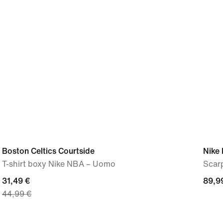
Boston Celtics Courtside
Nike
T-shirt boxy Nike NBA – Uomo
Scar
current
31,49 €
89,9
89,9
44,99 €
price
€
31,49
€,