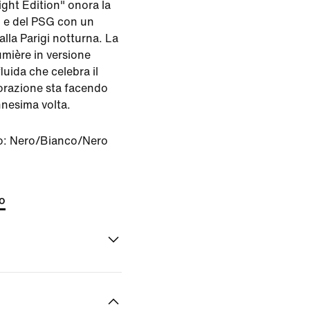
ght Edition" onora la
n e del PSG con un
alla Parigi notturna. La
umière in versione
luida che celebra il
orazione sta facendo
nnesima volta.
o:
Nero/Bianco/Nero
to