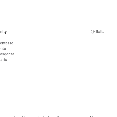
nity
Italia
dentesse
ente
mergenza
tario