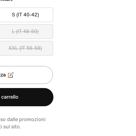
S (IT 40-42)
L (IT 48-50)
XXL (IT 56-58)
zza
 carrello
uso dalle promozioni
i sul sito.