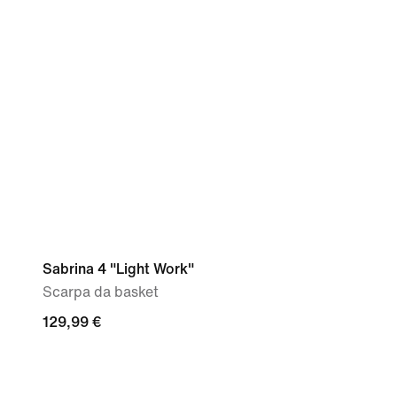
Sabrina 4 "Light Work"
Scarpa da basket
129,99
129,99 €
€