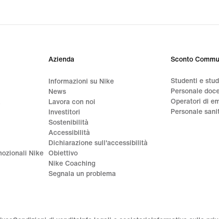
original
price
44,99
€
Azienda
Sconto Commu
Studenti e stu
Informazioni su Nike
Personale doc
News
Operatori di e
a
Lavora con noi
Personale sani
Investitori
Sostenibilità
Accessibilità
Dichiarazione sull'accessibilità
ozionali Nike
Obiettivo
Nike Coaching
Segnala un problema