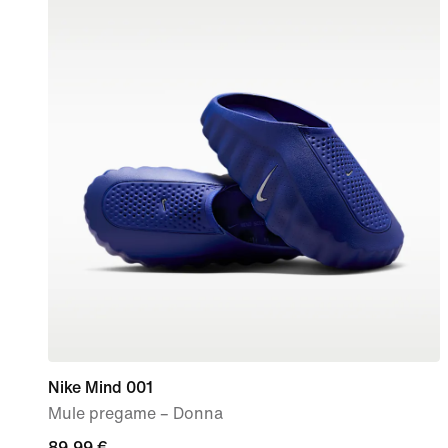
Nike Mind 001
Mule pregame – Donna
89,99
89,99 €