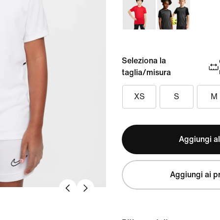
Seleziona la
taglia/misura
XS
S
M
Aggiungi al
Aggiungi ai pr