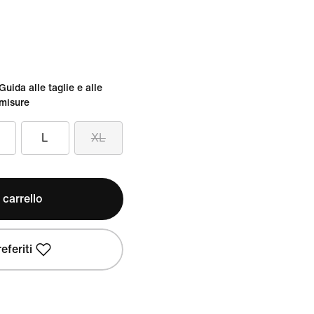
Guida alle taglie e alle
misure
L
XL
 carrello
eferiti