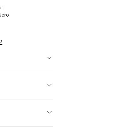
o:
Nero
to