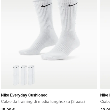
Nike Everyday Cushioned
Nike
Calze da training di media lunghezza (3 paia)
Ciab
15,99
15,99 €
29,9
29,9