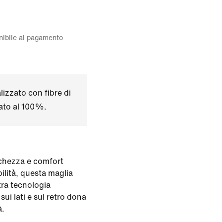
onibile al pagamento
izzato con fibre di
lato al 100%.
eschezza e comfort
ilità, questa maglia
tra tecnologia
 sui lati e sul retro dona
à.