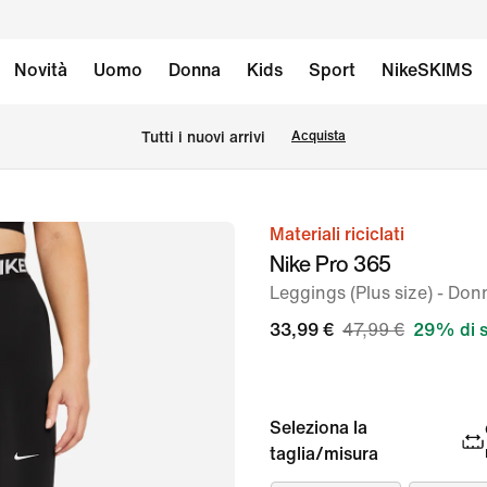
Novità
Uomo
Donna
Kids
Sport
NikeSKIMS
Tutti i nuovi arrivi
Acquista
Materiali riciclati
immagine
Nike Pro 365
1
Leggings (Plus size) - Don
di
7
33,99 €
47,99 €
29% di 
Seleziona la
taglia/misura