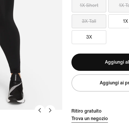
1X Short
1X Ta
3X Tall
1X
3X
Aggiungi al
Aggiungi ai pr
Ritiro gratuito
Trova un negozio