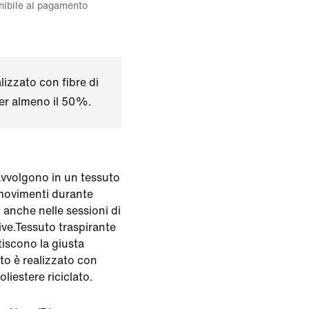
onibile al pagamento
izzato con fibre di
per almeno il 50%.
 avvolgono in un tessuto
movimenti durante
i anche nelle sessioni di
ve.Tessuto traspirante
iscono la giusta
o è realizzato con
liestere riciclato.