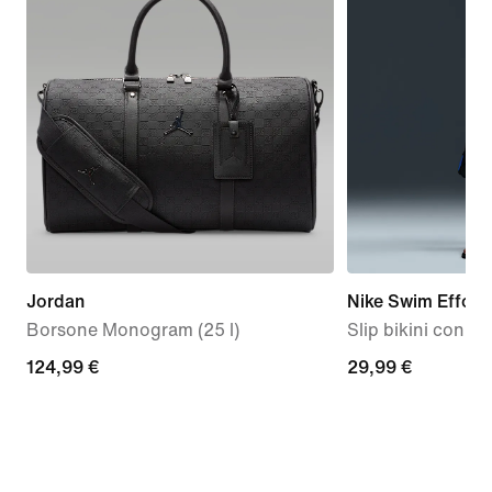
Jordan
Nike Swim Effortl
Borsone Monogram (25 l)
Slip bikini con c
124,99
124,99 €
29,99
29,99 €
€
€