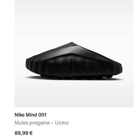
Nike Mind 001
Mules pregame – Uomo
89,99
89,99 €