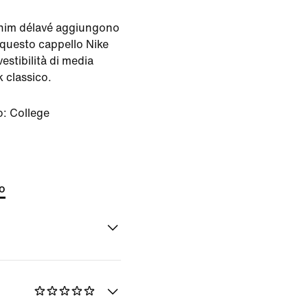
denim délavé aggiungono
 questo cappello Nike
vestibilità di media
 classico.
o:
College
to