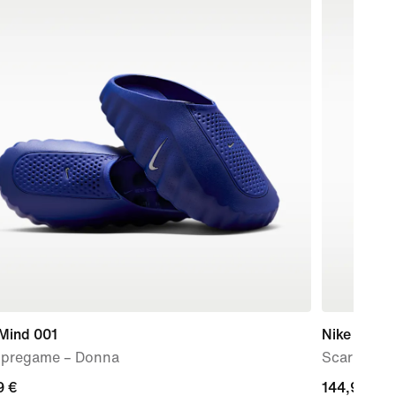
 Mind 001
Nike Air Ma
 pregame – Donna
Scarpa – 
9
9 €
144,99
144,99 €