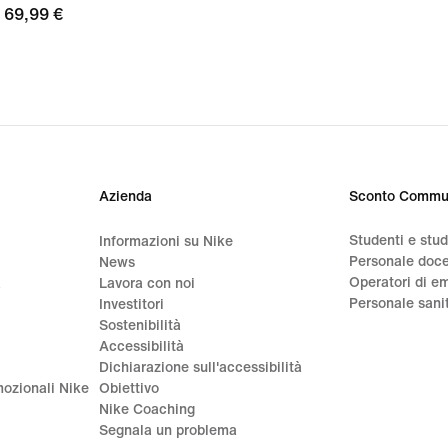
69,99
69,99 €
€
€
Azienda
Sconto Commu
Studenti e stu
Informazioni su Nike
Personale doc
News
Operatori di e
a
Lavora con noi
Personale sani
Investitori
Sostenibilità
Accessibilità
Dichiarazione sull'accessibilità
ozionali Nike
Obiettivo
Nike Coaching
Segnala un problema