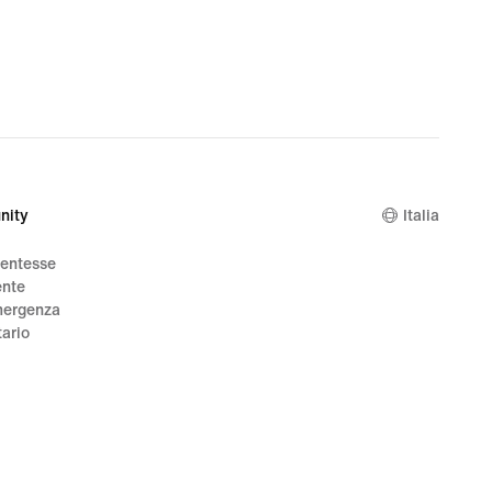
€
nity
Italia
dentesse
ente
mergenza
tario