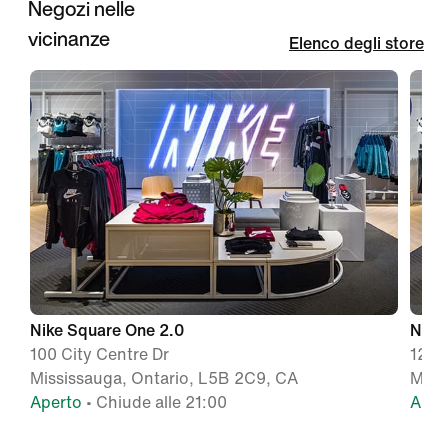
Negozi nelle
vicinanze
Elenco degli store
Nike Square One 2.0
Nike
100 City Centre Dr
1250
Mississauga, Ontario, L5B 2C9, CA
Miss
Aperto
• Chiude alle 21:00
Aper