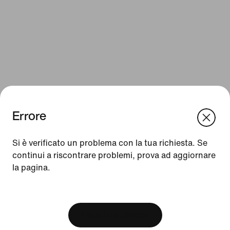
Errore
We think you are in United States.
Update your location?
Si è verificato un problema con la tua richiesta. Se
Risorse
continui a riscontrare problemi, prova ad aggiornare
la pagina.
Italia
United States
Gift card
[ Code: D1B61E47 ]
Gift card aziendali
Trova un negozio
Visualizza carrello
Nike Journal