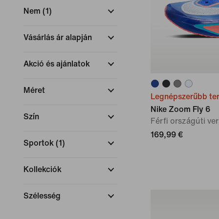
Nem
(
1
)
Vásárlás ár alapján
Akció és ajánlatok
Méret
Legnépszerűbb te
Nike Zoom Fly 6
Szín
Férfi országúti ve
169,99 €
Sportok
(
1
)
Kollekciók
Szélesség