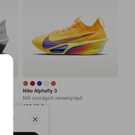
Nike Alphafly 3
Női országúti versenycipő
309,99 €
States.