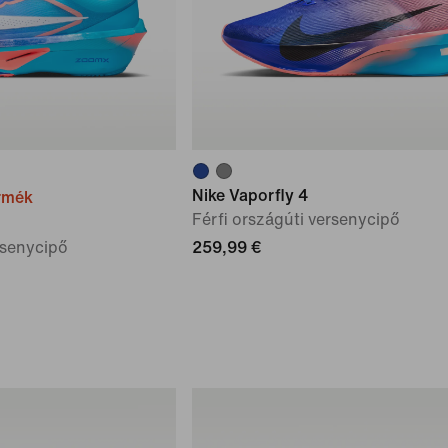
Nike Vaporfly 4
rmék
Férfi országúti versenycipő
rsenycipő
259,99 €