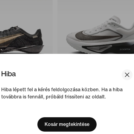
Hiba
eely Hodgkinson”
Nike Zoom Fly 6
Hiba lépett fel a kérés feldolgozása közben. Ha a hiba
ávfutócipő
Női országúti versenycipő
továbbra is fennáll, próbáld frissíteni az oldalt.
169,99 €
[ Code: D1B61E47 ]
We think you are in United 
Update your location?
Kosár megtekintése