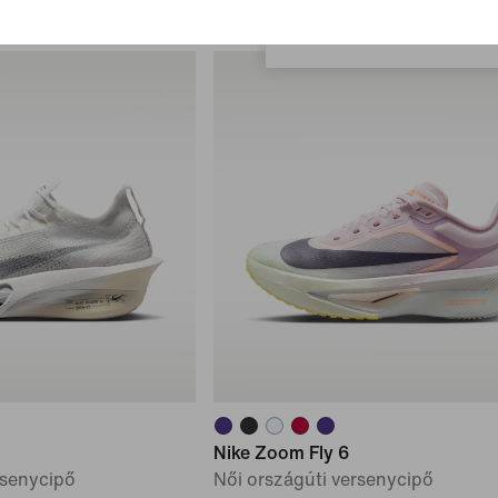
Magyarország
Nike Zoom Fly 6
rsenycipő
Női országúti versenycipő