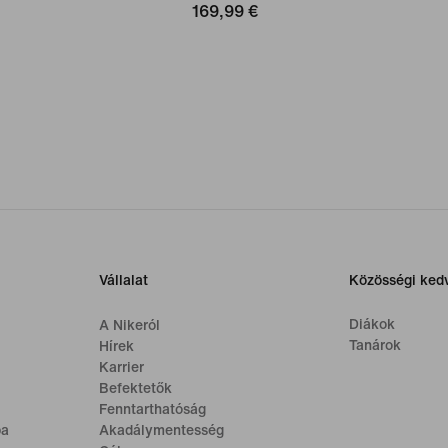
169,99 €
Vállalat
Közösségi ke
Diákok
A Nikeról
Tanárok
Hírek
Karrier
Befektetők
Fenntarthatóság
ba
Akadálymentesség