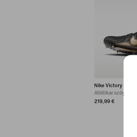
Nike Victory 2 „K
Atlétikai szöges t
219,99 €