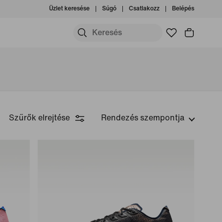
Üzlet keresése
Súgó
Csatlakozz
Belépés
Szűrők elrejtése
Rendezés szempontja