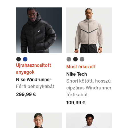
Újrahasznosított
Most érkezett
anyagok
Nike Tech
Nike Windrunner
Shori kötött, hosszú
Férfi pehelykabát
cipzáras Windrunner
299,99 €
férfikabát
109,99 €