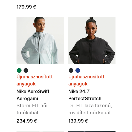
179,99 €
Újrahasznosított
Újrahasznosított
anyagok
anyagok
Nike AeroSwift
Nike 24.7
Aerogami
PerfectStretch
Storm-FIT női
Dri-FIT laza fazonú,
futókabát
rövidített női kabát
234,99 €
139,99 €