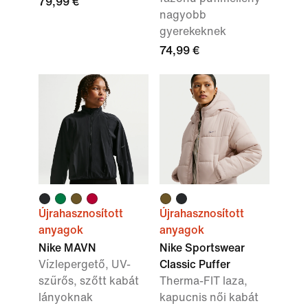
79,99 €
nagyobb
gyerekeknek
74,99 €
Újrahasznosított
Újrahasznosított
anyagok
anyagok
Nike MAVN
Nike Sportswear
Vízlepergető, UV-
Classic Puffer
szűrős, szőtt kabát
Therma-FIT laza,
lányoknak
kapucnis női kabát