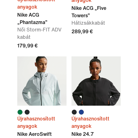
anyagok
anyagok
Nike ACG „Five
Nike ACG
Towers”
„Phantazma”
Hátizsákkabát
Női Storm-FIT ADV
289,99 €
kabát
179,99 €
Újrahasznosított
Újrahasznosított
anyagok
anyagok
Nike AeroSwift
Nike 24.7