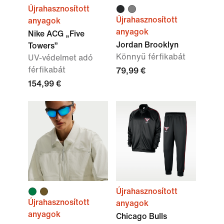
Újrahasznosított
Újrahasznosított
anyagok
anyagok
Nike ACG „Five
Jordan Brooklyn
Towers”
Könnyű férfikabát
UV-védelmet adó
férfikabát
79,99 €
154,99 €
Újrahasznosított
Újrahasznosított
anyagok
anyagok
Chicago Bulls