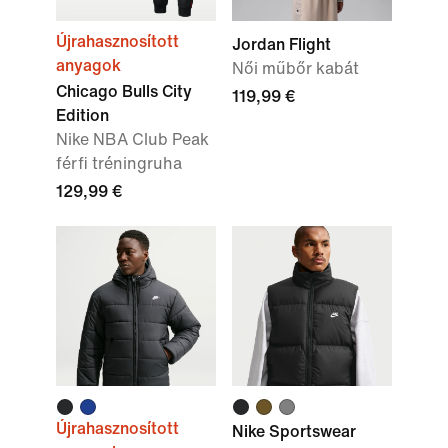
Újrahasznosított
Jordan Flight
anyagok
Női műbőr kabát
Chicago Bulls City
119,99 €
Edition
Nike NBA Club Peak
férfi tréningruha
129,99 €
Újrahasznosított
Nike Sportswear