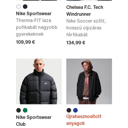
Chelsea F.C. Tech
Nike Sportswear
Windrunner
Therma-FIT laza
Nike Soccer szőtt,
pufikabát nagyobb
hosszú cipzáras
gyerekeknek
férfikabát
109,99 €
134,99 €
Újrahasznosított
Nike Sportswear
anyagok
Club