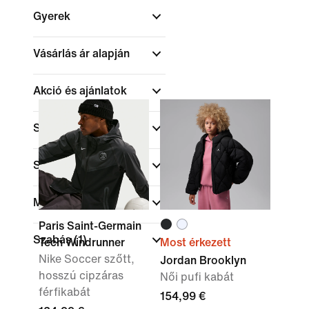
Gyerek
Vásárlás ár alapján
Akció és ajánlatok
Szín
Sportok
Márka
Paris Saint-Germain
Szabás
(1)
Tech Windrunner
Most érkezett
Nike Soccer szőtt,
Jordan Brooklyn
hosszú cipzáras
Női pufi kabát
férfikabát
154,99 €