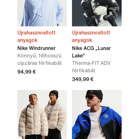
Újrahasznosított
Újrahasznosított
anyagok
anyagok
Nike Windrunner
Nike ACG „Lunar
Könnyű, félhosszú
Lake”
cipzáras férfikabát
Therma-FIT ADV
férfikabát
94,99 €
349,99 €