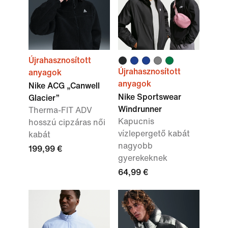
Újrahasznosított
Újrahasznosított
anyagok
anyagok
Nike ACG „Canwell
Nike Sportswear
Glacier”
Windrunner
Therma-FIT ADV
Kapucnis
hosszú cipzáras női
vízlepergető kabát
kabát
nagyobb
199,99 €
gyerekeknek
64,99 €