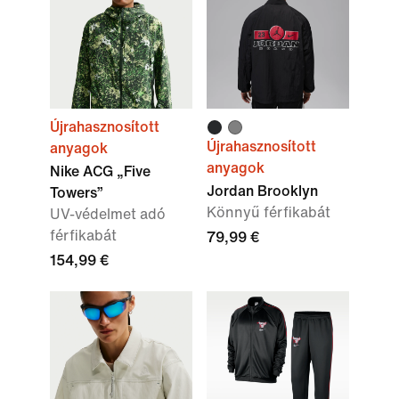
Újrahasznosított
Újrahasznosított
anyagok
anyagok
Nike ACG „Five
Jordan Brooklyn
Towers”
Könnyű férfikabát
UV-védelmet adó
férfikabát
79,99 €
154,99 €