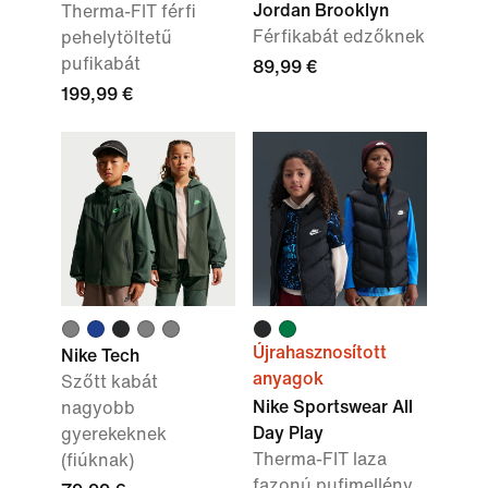
Jordan Brooklyn
Therma-FIT férfi
Férfikabát edzőknek
pehelytöltetű
pufikabát
89,99 €
199,99 €
Újrahasznosított
Nike Tech
anyagok
Szőtt kabát
Nike Sportswear All
nagyobb
Day Play
gyerekeknek
Therma-FIT laza
(fiúknak)
fazonú pufimellény