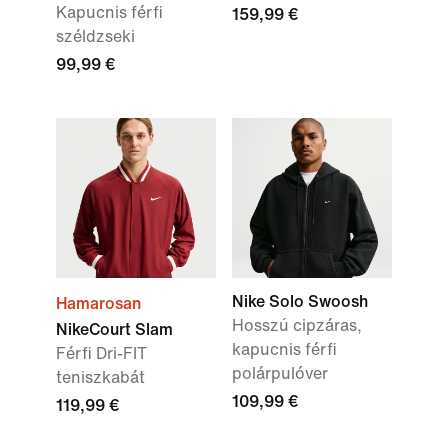
Kapucnis férfi
159,99 €
széldzseki
99,99 €
Nike Solo Swoosh
Hamarosan
Hosszú cipzáras,
NikeCourt Slam
kapucnis férfi
Férfi Dri-FIT
polárpulóver
teniszkabát
109,99 €
119,99 €