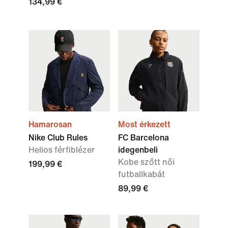
134,99 €
Hamarosan
Most érkezett
Nike Club Rules
FC Barcelona
Helios férfiblézer
idegenbeli
Kobe szőtt női
199,99 €
futballkabát
89,99 €