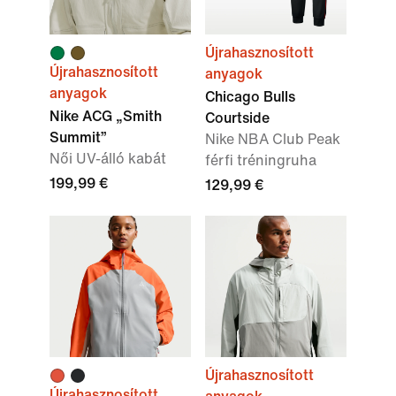
Újrahasznosított
Újrahasznosított
anyagok
anyagok
Chicago Bulls
Nike ACG „Smith
Courtside
Summit”
Nike NBA Club Peak
Női UV-álló kabát
férfi tréningruha
199,99 €
129,99 €
Újrahasznosított
Újrahasznosított