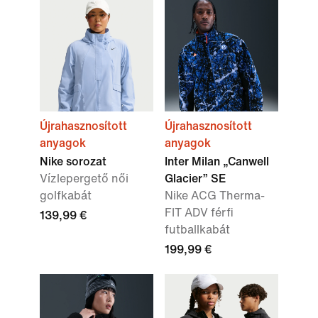
Újrahasznosított
Újrahasznosított
anyagok
anyagok
Nike sorozat
Inter Milan „Canwell
Vízlepergető női
Glacier” SE
golfkabát
Nike ACG Therma-
FIT ADV férfi
139,99 €
futballkabát
199,99 €