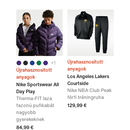
Újrahasznosított
+
1
anyagok
Újrahasznosított
Los Angeles Lakers
anyagok
Courtside
Nike Sportswear All
Nike NBA Club Peak
Day Play
férfi tréningruha
Therma-FIT laza
fazonú pufikabát
129,99 €
nagyobb
gyerekeknek
84,99 €