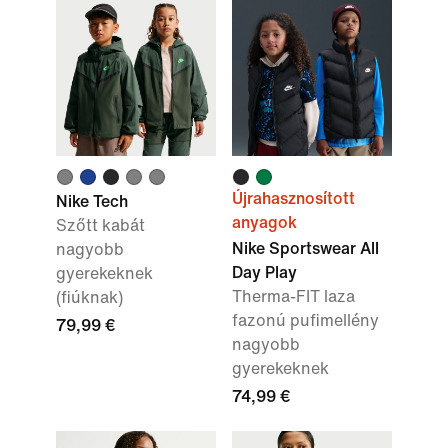
Újrahasznosított
Nike Tech
anyagok
Szőtt kabát
Nike Sportswear All
nagyobb
Day Play
gyerekeknek
Therma-FIT laza
(fiúknak)
fazonú pufimellény
79,99 €
nagyobb
gyerekeknek
74,99 €