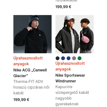
futballkabát
199,99 €
Újrahasznosított
Újrahasznosított
anyagok
anyagok
Nike ACG „Canwell
Nike Sportswear
Glacier”
Windrunner
Therma-FIT ADV
Kapucnis
hosszú cipzáras női
vízlepergető kabát
kabát
nagyobb
199,99 €
gyerekeknek