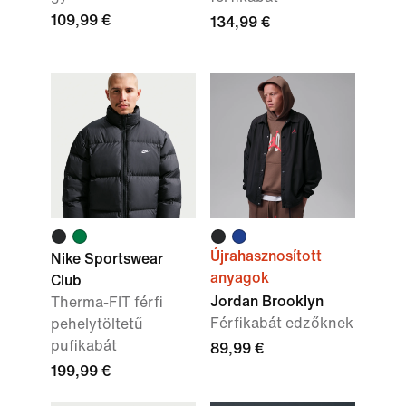
109,99 €
134,99 €
Újrahasznosított
Nike Sportswear
anyagok
Club
Jordan Brooklyn
Therma-FIT férfi
Férfikabát edzőknek
pehelytöltetű
pufikabát
89,99 €
199,99 €