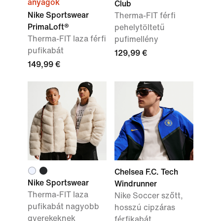
anyagok
Club
Nike Sportswear
Therma-FIT férfi
PrimaLoft®
pehelytöltetű
Therma-FIT laza férfi
pufimellény
pufikabát
129,99 €
149,99 €
Chelsea F.C. Tech
Nike Sportswear
Windrunner
Therma-FIT laza
Nike Soccer szőtt,
pufikabát nagyobb
hosszú cipzáras
gyerekeknek
férfikabát