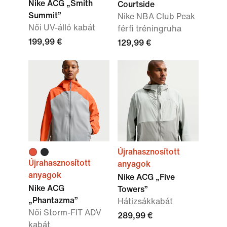
Nike ACG „Smith
Courtside
Summit”
Nike NBA Club Peak
Női UV-álló kabát
férfi tréningruha
199,99 €
129,99 €
Újrahasznosított
Újrahasznosított
anyagok
anyagok
Nike ACG „Five
Nike ACG
Towers”
„Phantazma”
Hátizsákkabát
Női Storm-FIT ADV
289,99 €
kabát