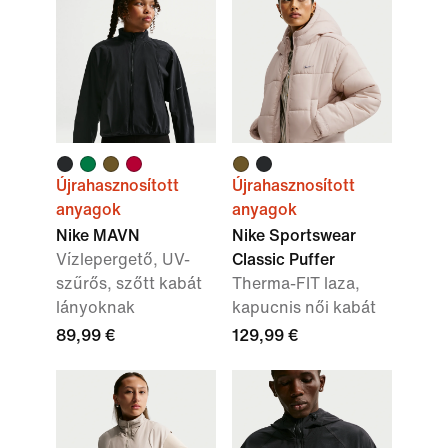
Újrahasznosított
Újrahasznosított
anyagok
anyagok
Nike MAVN
Nike Sportswear
Vízlepergető, UV-
Classic Puffer
szűrős, szőtt kabát
Therma-FIT laza,
lányoknak
kapucnis női kabát
89,99 €
129,99 €