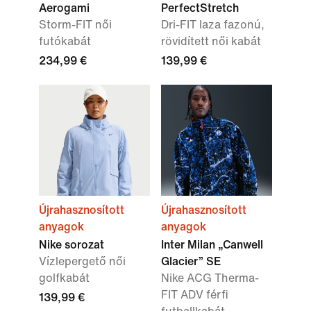
Aerogami
PerfectStretch
Storm-FIT női
Dri-FIT laza fazonú,
futókabát
rövidített női kabát
234,99 €
139,99 €
Újrahasznosított
Újrahasznosított
anyagok
anyagok
Nike sorozat
Inter Milan „Canwell
Vízlepergető női
Glacier” SE
golfkabát
Nike ACG Therma-
FIT ADV férfi
139,99 €