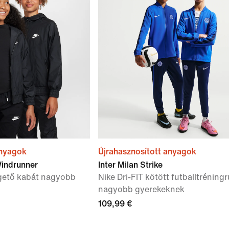
anyagok
Újrahasznosított anyagok
indrunner
Inter Milan Strike
gető kabát nagyobb
Nike Dri-FIT kötött futballtréning
nagyobb gyerekeknek
109,99 €