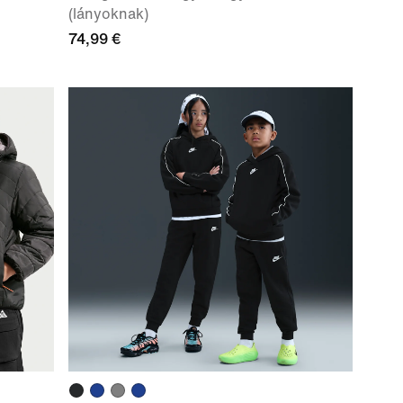
(lányoknak)
74,99 €