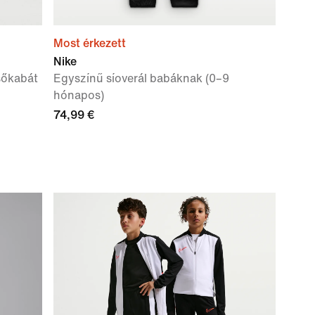
Most érkezett
Nike
sőkabát
Egyszínű síoverál babáknak (0–9
hónapos)
74,99 €