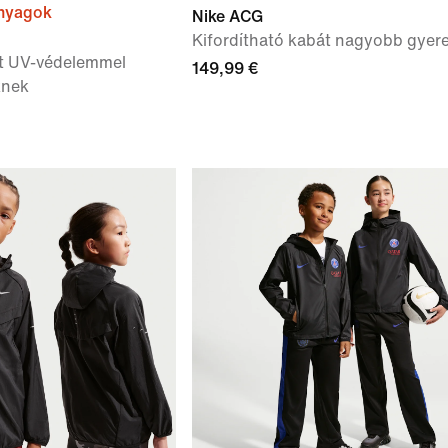
anyagok
Nike ACG
Kifordítható kabát nagyobb gyer
át UV-védelemmel
149,99 €
knek