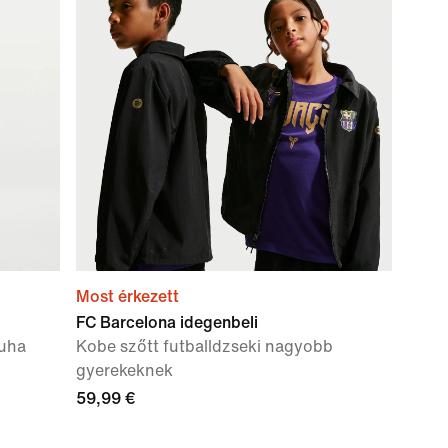
Most érkezett
FC Barcelona idegenbeli
ruha
Kobe szőtt futballdzseki nagyobb
gyerekeknek
59,99 €