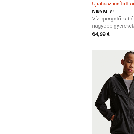
Újrahasznosított 
Nike Miler
Vízlepergető kab
nagyobb gyereke
64,99 €