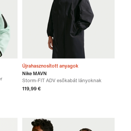
Újrahasznosított anyagok
Nike MAVN
r
Storm-FIT ADV esőkabát lányoknak
119,99 €