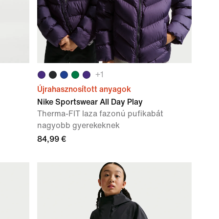
+
1
Újrahasznosított anyagok
Nike Sportswear All Day Play
Therma-FIT laza fazonú pufikabát
nagyobb gyerekeknek
84,99 €