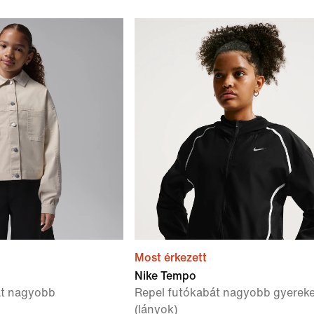
Most érkezett
Nike Tempo
át nagyobb
Repel futókabát nagyobb gyerek
(lányok)