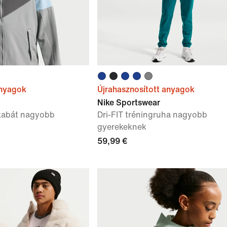
anyagok
Újrahasznosított anyagok
Nike Sportswear
ókabát nagyobb
Dri-FIT tréningruha nagyobb
gyerekeknek
59,99 €