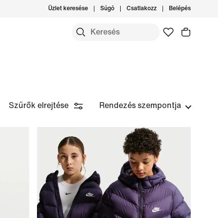
Üzlet keresése
Súgó
Csatlakozz
Belépés
Szűrők elrejtése
Rendezés szempontja