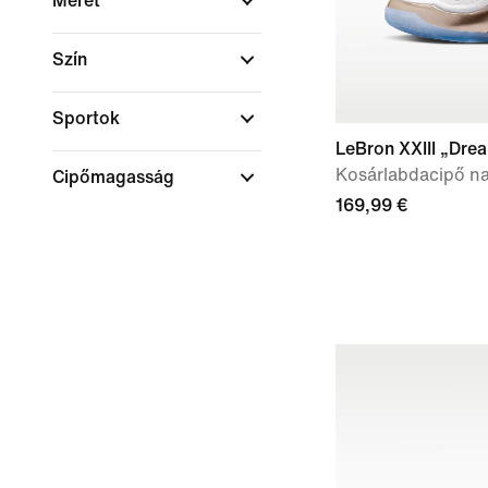
Méret
Szín
Sportok
LeBron XXIII „Dre
Kosárlabdacipő n
Cipőmagasság
169,99 €