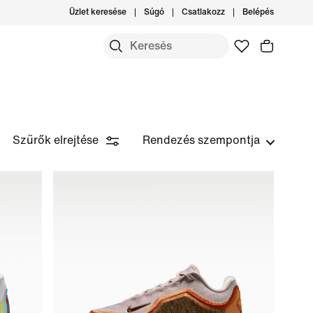
Üzlet keresése
Súgó
Csatlakozz
Belépés
Szűrők elrejtése
Rendezés szempontja