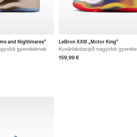
ams and Nightmares”
LeBron XXIII „Motor King”
agyobb gyerekeknek
Kosárlabdacipő nagyobb gyerek
159,99 €