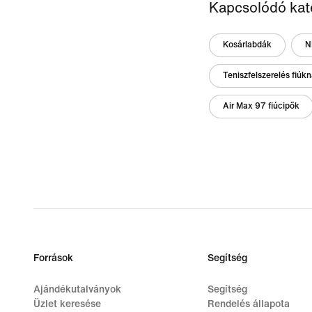
Kapcsolódó kat
Kosárlabdák
N
Teniszfelszerelés fiúk
Air Max 97 fiúcipők
Források
Segítség
Ajándékutalványok
Segítség
Üzlet keresése
Rendelés állapota