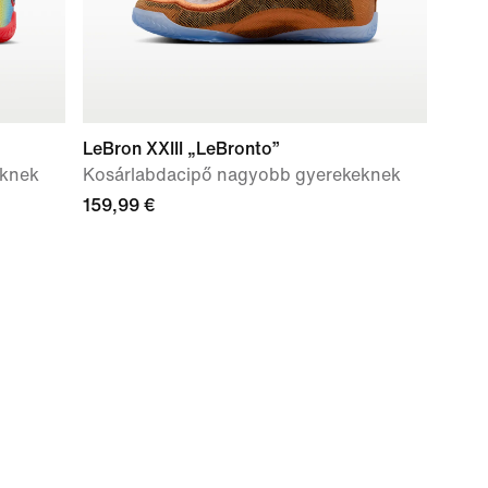
LeBron XXIII „LeBronto”
eknek
Kosárlabdacipő nagyobb gyerekeknek
159,99 €