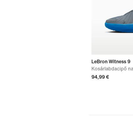
LeBron Witness 9
Kosárlabdacipő n
94,99 €