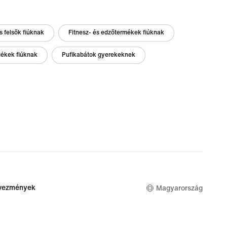
s felsők fiúknak
Fitnesz- és edzőtermékek fiúknak
lékek fiúknak
Pufikabátok gyerekeknek
dvezmények
Magyarország