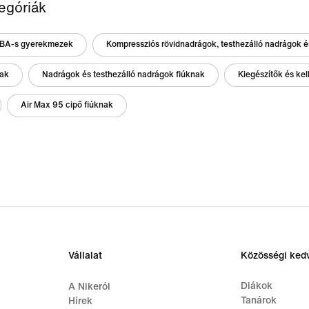
egóriák
BA-s gyerekmezek
Kompressziós rövidnadrágok, testhezálló nadrágok é
nak
Nadrágok és testhezálló nadrágok fiúknak
Kiegészítők és kel
Air Max 95 cipő fiúknak
Vállalat
Közösségi ke
Diákok
A Nikeról
Tanárok
Hírek