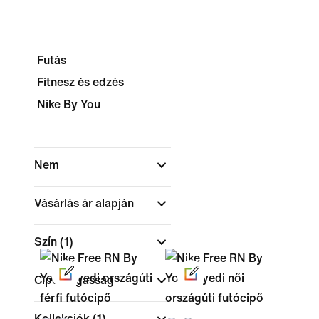
Futás
Fitnesz és edzés
Nike By You
Nem
Vásárlás ár alapján
Szín
(1)
Cipőmagasság
Kollekciók
(1)