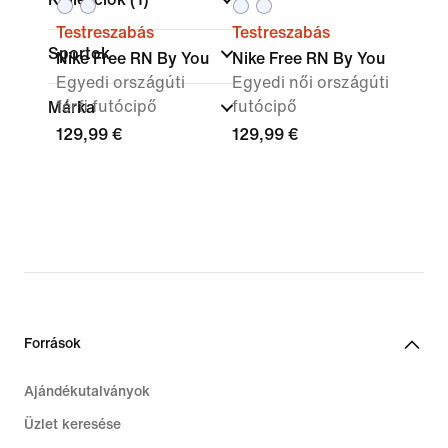
Testreszabás
Testreszabás
Sportok
Nike Free RN By You
Nike Free RN By You
Egyedi országúti
Egyedi női országúti
férfi futócipő
futócipő
Márka
129,99 €
129,99 €
Források
Ajándékutalványok
Üzlet keresése