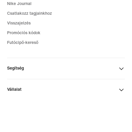
Nike Journal
Csatlakozz tagjainkhoz
Visszajelzés
Promóciós kódok
Futócipő-kereső
Segítség
Vállalat
Közösségi kedvezmények