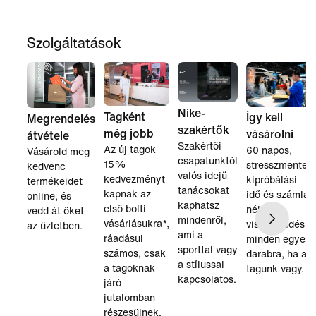
Szolgáltatások
Nike-
Tagként
Így kell
Megrendelés
szakértők
még jobb
vásárolni
átvétele
Szakértői
Az új tagok
60 napos,
Vásárold meg
csapatunktól
15%
stresszmentes
kedvenc
valós idejű
kedvezményt
kipróbálási
termékeidet
tanácsokat
kapnak az
idő és számla
online, és
kaphatsz
első bolti
nélküli
vedd át őket
mindenről,
vásárlásukra*,
visszaküldés
az üzletben.
ami a
ráadásul
minden egyes
sporttal vagy
számos, csak
darabra, ha a
a stílussal
a tagoknak
tagunk vagy.
kapcsolatos.
járó
jutalomban
részesülnek.