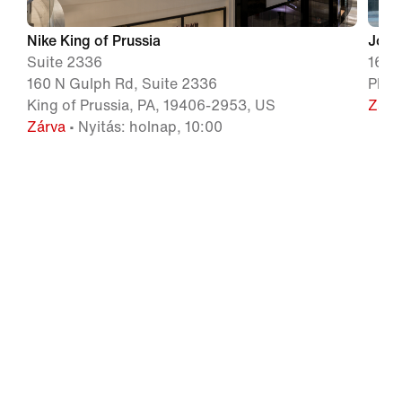
Nike King of Prussia
Jorda
Suite 2336
1617
160 N Gulph Rd, Suite 2336
Phil
King of Prussia, PA, 19406-2953, US
Zárv
Zárva
• Nyitás: holnap, 10:00