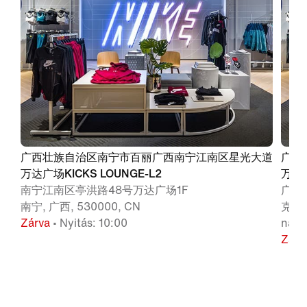
广西壮族自治区南宁市百丽广西南宁江南区星光大道
广西
万达广场KICKS LOUNGE-L2
万达广
南宁江南区亭洪路48号万达广场1F
广西
南宁, 广西, 530000, CN
克专
Zárva
• Nyitás: 10:00
nann
Zárv