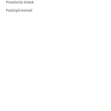
Promóciós kódok
Futócipő-kereső
Segítség
Vállalat
Közösségi kedvezmények
Magyarország
©
2026
Nike, Inc. Minden jog fenntartva
Útmutatók