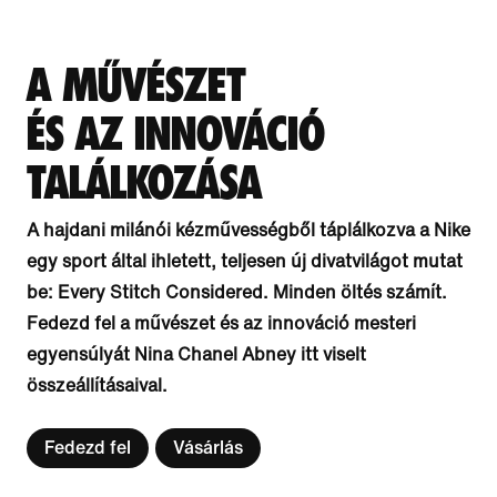
A MŰVÉSZET
ÉS AZ INNOVÁCIÓ
TALÁLKOZÁSA
A hajdani milánói kézművességből táplálkozva a Nike
egy sport által ihletett, teljesen új divatvilágot mutat
be: Every Stitch Considered. Minden öltés számít.
Fedezd fel a művészet és az innováció mesteri
egyensúlyát Nina Chanel Abney itt viselt
összeállításaival.
Fedezd fel
Vásárlás