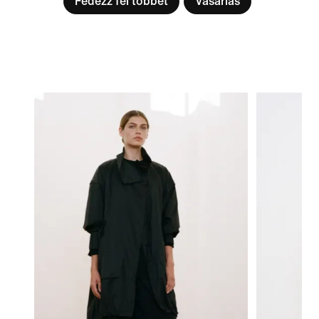
Fedezz fel többet
Vásárlás