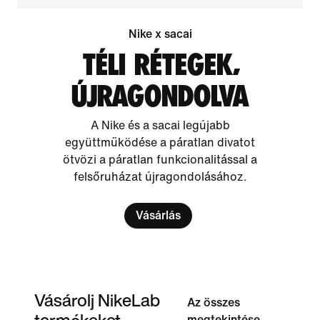
Nike x sacai
TÉLI RÉTEGEK,
ÚJRAGONDOLVA
A Nike és a sacai legújabb
együttműködése a páratlan divatot
ötvözi a páratlan funkcionalitással a
felsőruházat újragondolásához.
Vásárlás
Vásárolj NikeLab
Az összes
termékeket
megtekintése