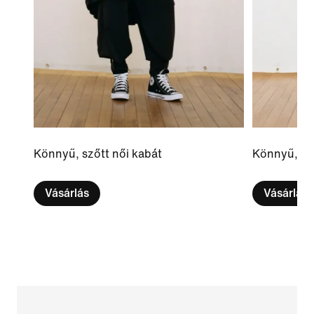
Könnyű, szőtt női kabát
Könnyű, sző
Vásárlás
Vásárlás