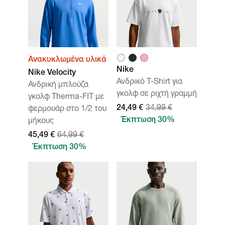
Ανακυκλωμένα υλικά
Nike
Nike Velocity
Ανδρικό T-Shirt για
Ανδρική μπλούζα
γκολφ σε ριχτή γραμμή
γκολφ Therma-FIT με
24,49 €
34,99 €
φερμουάρ στο 1/2 του
Έκπτωση 30%
μήκους
45,49 €
64,99 €
Έκπτωση 30%