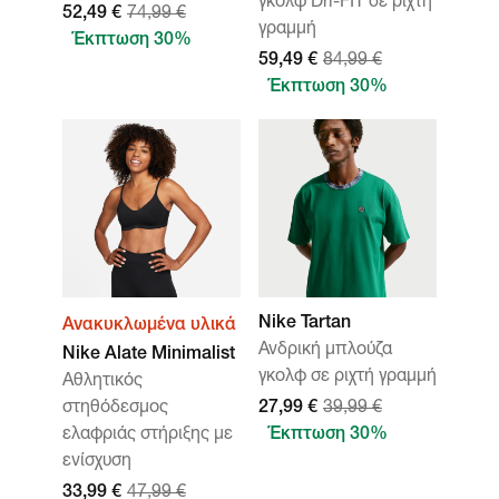
γκολφ Dri-FIT σε ριχτή
52,49 €
74,99 €
γραμμή
Έκπτωση 30%
59,49 €
84,99 €
Έκπτωση 30%
Nike Tartan
Ανακυκλωμένα υλικά
Ανδρική μπλούζα
Nike Alate Minimalist
γκολφ σε ριχτή γραμμή
Αθλητικός
στηθόδεσμος
27,99 €
39,99 €
ελαφριάς στήριξης με
Έκπτωση 30%
ενίσχυση
33,99 €
47,99 €