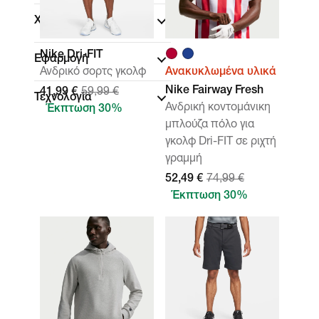
Χαρακτηριστικά
Nike Dri-FIT
Εφαρμογή
Ανδρικό σορτς γκολφ
Ανακυκλωμένα υλικά
Nike Fairway Fresh
41,99 €
59,99 €
Τεχνολογία
Ανδρική κοντομάνικη
Έκπτωση 30%
μπλούζα πόλο για
γκολφ Dri-FIT σε ριχτή
γραμμή
52,49 €
74,99 €
Έκπτωση 30%