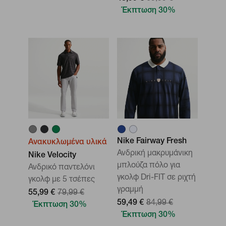
Έκπτωση 30%
Nike Fairway Fresh
Ανακυκλωμένα υλικά
Ανδρική μακρυμάνικη
Nike Velocity
μπλούζα πόλο για
Ανδρικό παντελόνι
γκολφ Dri-FIT σε ριχτή
γκολφ με 5 τσέπες
γραμμή
55,99 €
79,99 €
59,49 €
84,99 €
Έκπτωση 30%
Έκπτωση 30%