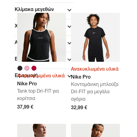
Κλίμακα μεγεθών
Χρώμα
Αθλήματα
Επωνυμία
(1)
Ανακυκλωμένα υλικά
Εφαρμογή
Ανακυκλωμένα υλικά
Nike Pro
Nike Pro
Κοντομάνικη μπλούζα
Tank top Dri-FIT για
Dri-FIT για μεγάλα
κορίτσια
αγόρια
37,99 €
32,99 €